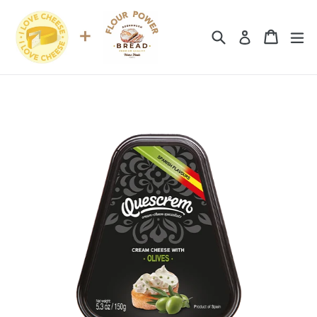
コ
ン
検索
カート
カート
拡
ログイン
テ
ン
ツ
に
ス
キ
ッ
プ
す
る