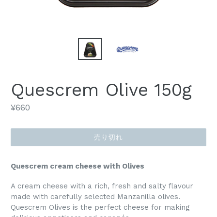
Quescrem Olive 150g
通
¥660
常
価
売り切れ
格
Quescrem cream cheese with Olives
A cream cheese with a rich, fresh and salty flavour
made with carefully selected Manzanilla olives.
Quescrem Olives is the perfect cheese for making