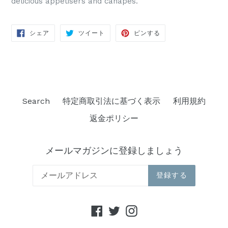
delicious appetisers and canapés.
FACEBOOK
TWITTER
PINTEREST
シェア
ツイート
ピンする
で
に
で
シ
投
ピ
ェ
稿
ン
ア
す
す
す
る
る
る
Search
特定商取引法に基づく表示
利用規約
返金ポリシー
メールマガジンに登録しましょう
登録する
Facebook
Twitter
Instagram